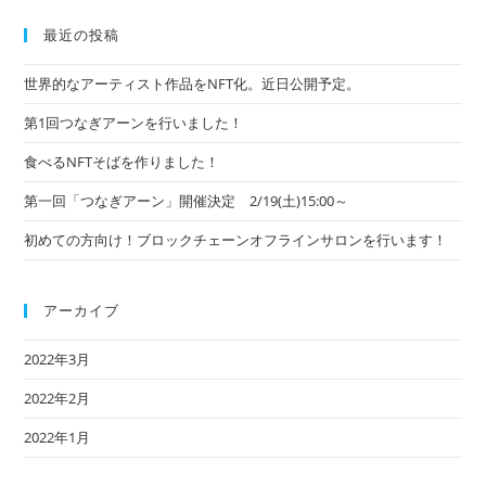
ト
決
定
内
最近の投稿
2/19(土)15:00
～
検
世界的なアーティスト作品をNFT化。近日公開予定。
索
第1回つなぎアーンを行いました！
食べるNFTそばを作りました！
第一回「つなぎアーン」開催決定 2/19(土)15:00～
初めての方向け！ブロックチェーンオフラインサロンを行います！
アーカイブ
2022年3月
2022年2月
2022年1月