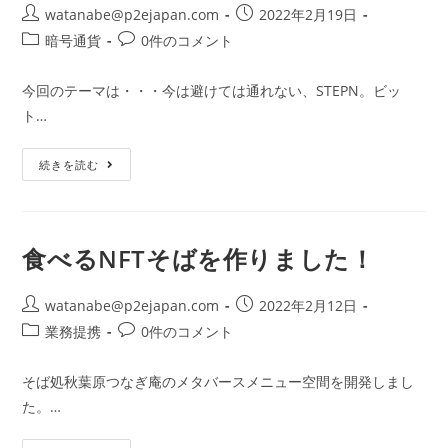
投
投
watanabe@p2ejapan.com
2022年2月19日
稿
稿
投
投
暗号通貨
0件のコメント
者:
公
稿
稿
開
カ
コ
今回のテーマは・・・今は避けては通れない、STEPN。ビッ
日:
テ
メ
ト…
ゴ
ン
リ
ト:
第
ー:
続きを読む
1
回
つ
な
ぎ
ア
食べるNFTそばを作りました！
ー
ン
を
投
行
投
watanabe@p2ejapan.com
2022年2月12日
い
稿
稿
投
投
業務提携
0件のコメント
ま
者:
し
公
稿
稿
た！
開
カ
コ
そば処秋葉原つなぎ庵のメタバースメニュー空間を開発しまし
日:
テ
メ
た。…
ゴ
ン
リ
ト: