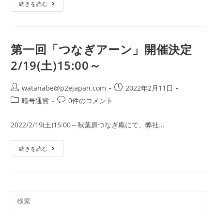
食
ー:
続きを読む
べ
る
NFT
そ
ば
を
第一回「つなぎアーン」開催決定
作
り
2/19(土)15:00～
ま
し
た！
投
投
watanabe@p2ejapan.com
2022年2月11日
稿
稿
投
投
暗号通貨
0件のコメント
者:
公
稿
稿
開
カ
コ
2022/2/19(土)15:00～秋葉原つなぎ庵にて、弊社…
日:
テ
メ
ゴ
ン
第
続きを読む
リ
ト:
一
ー:
回
「つ
な
ぎ
ア
ー
サ
ン」
イ
開
催