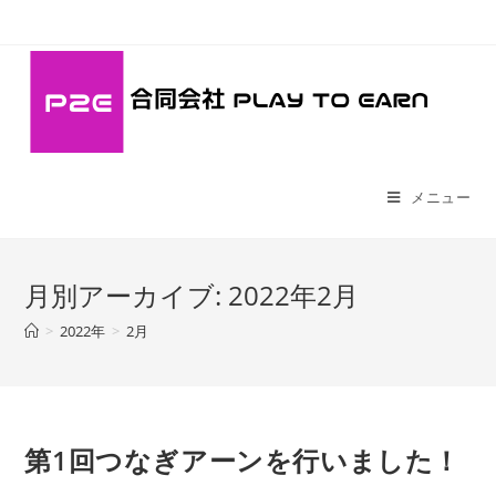
コ
ン
テ
ン
ツ
へ
ス
メニュー
キ
ッ
プ
月別アーカイブ: 2022年2月
>
2022年
>
2月
第1回つなぎアーンを行いました！